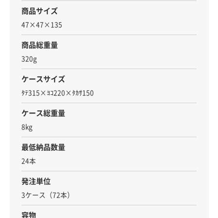
商品サイズ
47×47×135
商品総重量
320g
ケースサイズ
ﾀﾃ315×ﾖｺ220×ﾀｶｻ150
ケース総重量
8kg
最低納品数量
24本
発注単位
3ケース（72本）
容物