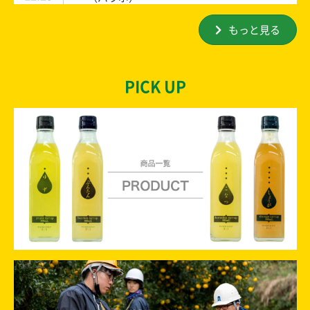
もっと見る
2025
年末年始休業のお知らせ
12.15
【企業向け】11/26,27,28 第13回ファベッ
2025
PICK UP
11.21
クス関西2025 に出展します
【企業向け】11/6 第5回 土佐の宴 名古屋
2025
09.25
に出展します
【企業向け】10/22 令和7年度 高知県産品
2025
09.25
商談会 に出展します
【求人情報】期間限定アルバイトを募集
2025
08.26
中！
【企業向け】9/3,4,5 第36回 グルメショー
2025
07.23
秋2025 に出展します